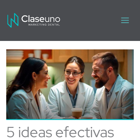
Ir
Main
al
contenido
Men
5 ideas efectivas